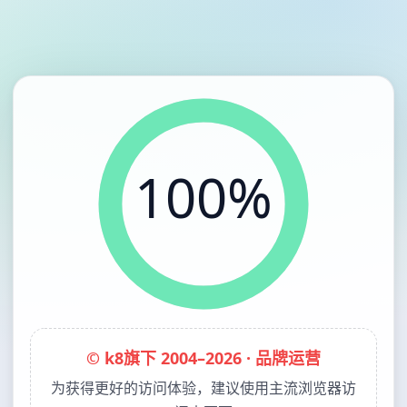
100%
© k8旗下 2004–2026 · 品牌运营
为获得更好的访问体验，建议使用主流浏览器访